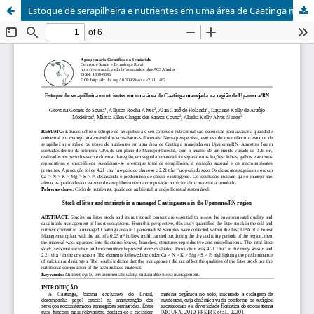
Estoque de serapilheira e nutrientes em uma área de Caatinga manejada na região de Upanema/RN