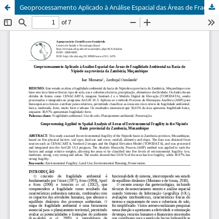
Geoprocessamento Aplicado à Análise Espacial das Áreas de Fragilidade Ambiental na Bacia do Nipiode na província da Zambézia, Moçambique