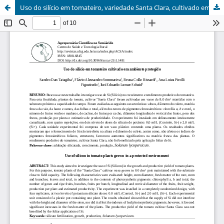
Uso do silício em tomateiro, variedade Santa Clara, cultivado em ambiente protegido