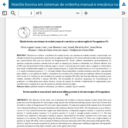
Mastite bovina em sistemas de ordenha manual e mecânica na microrregião de Paragominas-PA