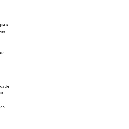
que a
mas
nte
tos de
ra
 da