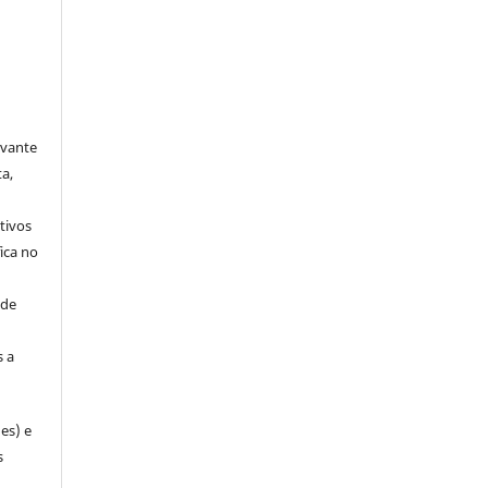
avante
a,
tivos
ica no
 de
s a
es) e
s