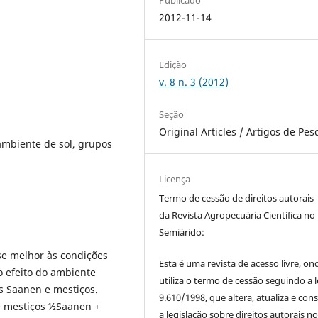
2012-11-14
Edição
v. 8 n. 3 (2012)
Seção
Original Articles / Artigos de Pes
ambiente de sol, grupos
Licença
Termo de cessão de direitos autorais
da Revista Agropecuária Científica no
Semiárido:
se melhor às condições
Esta é uma revista de acesso livre, on
 o efeito do ambiente
utiliza o termo de cessão seguindo a l
os Saanen e mestiços.
9.610/1998, que altera, atualiza e con
e mestiços ½Saanen +
a legislação sobre direitos autorais n