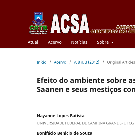
Atual
Acervo
Notícias
Sobre
Início
/
Acervo
/
v. 8 n. 3 (2012)
/
Original Article
Efeito do ambiente sobre as
Saanen e seus mestiços co
Nayanne Lopes Batista
UNIVERSIDADE FEDERAL DE CAMPINA GRANDE- UFCG
Bonifácio Benicio de Souza