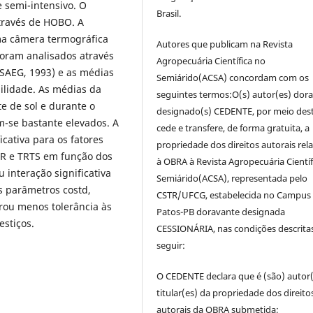
 semi-intensivo. O
Brasil.
através de HOBO. A
uma câmera termográfica
Autores que publicam na Revista
foram analisados através
Agropecuária Científica no
(SAEG, 1993) e as médias
Semiárido(ACSA) concordam com os
ilidade. As médias da
seguintes termos:O(s) autor(es) dor
 de sol e durante o
designado(s) CEDENTE, por meio dest
m-se bastante elevados. A
cede e transfere, de forma gratuita, a
icativa para os fatores
propriedade dos direitos autorais rela
 FR e TRTS em função dos
à OBRA à Revista Agropecuária Científ
u interação significativa
Semiárido(ACSA), representada pelo
s parâmetros costd,
CSTR/UFCG, estabelecida no Campus
rou menos tolerância às
Patos-PB doravante designada
stiços.
CESSIONÁRIA, nas condições descrita
seguir:
O CEDENTE declara que é (são) autor(
titular(es) da propriedade dos direito
autorais da OBRA submetida;