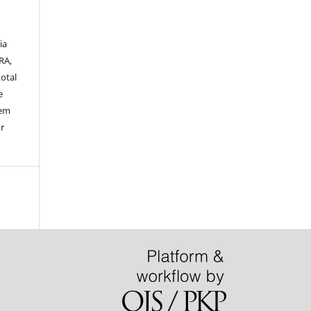
ia
RA,
otal
e
sem
or