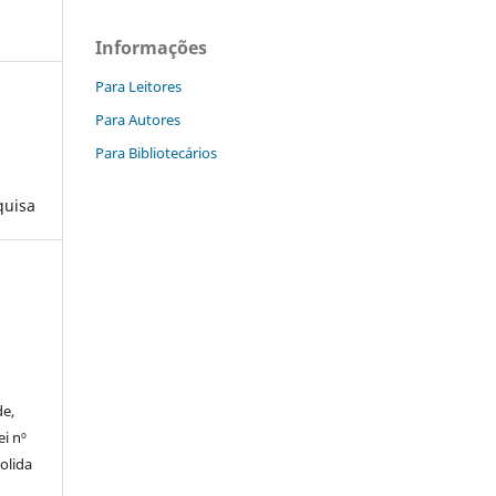
Informações
Para Leitores
Para Autores
Para Bibliotecários
quisa
de,
ei nº
solida
o