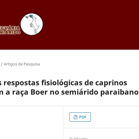
s / Artigos de Pesquisa
 respostas fisiológicas de caprinos
m a raça Boer no semiárido paraibano
PDF
Publicado