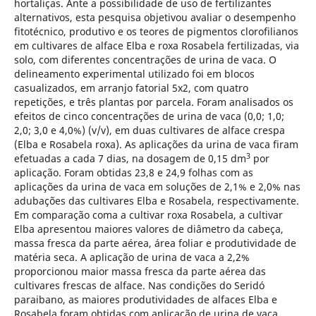
hortaliças. Ante a possibilidade de uso de fertilizantes
alternativos, esta pesquisa objetivou avaliar o desempenho
fitotécnico, produtivo e os teores de pigmentos clorofilianos
em cultivares de alface Elba e roxa Rosabela fertilizadas, via
solo, com diferentes concentrações de urina de vaca. O
delineamento experimental utilizado foi em blocos
casualizados, em arranjo fatorial 5x2, com quatro
repetições, e três plantas por parcela. Foram analisados os
efeitos de cinco concentrações de urina de vaca (0,0; 1,0;
2,0; 3,0 e 4,0%) (v/v), em duas cultivares de alface crespa
(Elba e Rosabela roxa). As aplicações da urina de vaca firam
3
efetuadas a cada 7 dias, na dosagem de 0,15 dm
por
aplicação. Foram obtidas 23,8 e 24,9 folhas com as
aplicações da urina de vaca em soluções de 2,1% e 2,0% nas
adubações das cultivares Elba e Rosabela, respectivamente.
Em comparação coma a cultivar roxa Rosabela, a cultivar
Elba apresentou maiores valores de diâmetro da cabeça,
massa fresca da parte aérea, área foliar e produtividade de
matéria seca. A aplicação de urina de vaca a 2,2%
proporcionou maior massa fresca da parte aérea das
cultivares frescas de alface. Nas condições do Seridó
paraibano, as maiores produtividades de alfaces Elba e
Rosabela foram obtidas com aplicação de urina de vaca,