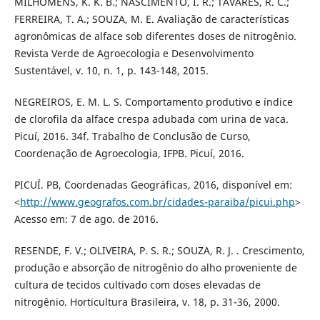
MILHOMENS, K. K. B.; NASCIMENTO, I. R.; TAVARES, R. C.;
FERREIRA, T. A.; SOUZA, M. E. Avaliação de características
agronômicas de alface sob diferentes doses de nitrogênio.
Revista Verde de Agroecologia e Desenvolvimento
Sustentável, v. 10, n. 1, p. 143-148, 2015.
NEGREIROS, E. M. L. S. Comportamento produtivo e índice
de clorofila da alface crespa adubada com urina de vaca.
Picuí, 2016. 34f. Trabalho de Conclusão de Curso,
Coordenação de Agroecologia, IFPB. Picuí, 2016.
PICUÍ. PB, Coordenadas Geográficas, 2016, disponível em:
<
http://www.geografos.com.br/cidades-paraiba/picui.php
>
Acesso em: 7 de ago. de 2016.
RESENDE, F. V.; OLIVEIRA, P. S. R.; SOUZA, R. J. . Crescimento,
produção e absorção de nitrogênio do alho proveniente de
cultura de tecidos cultivado com doses elevadas de
nitrogênio. Horticultura Brasileira, v. 18, p. 31-36, 2000.