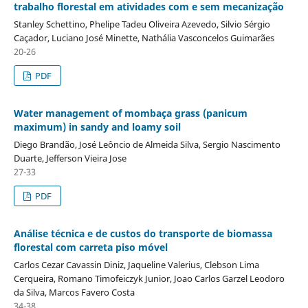
trabalho florestal em atividades com e sem mecanização
Stanley Schettino, Phelipe Tadeu Oliveira Azevedo, Silvio Sérgio
Caçador, Luciano José Minette, Nathália Vasconcelos Guimarães
20-26
PDF
Water management of mombaça grass (panicum
maximum) in sandy and loamy soil
Diego Brandão, José Leôncio de Almeida Silva, Sergio Nascimento
Duarte, Jefferson Vieira Jose
27-33
PDF
Análise técnica e de custos do transporte de biomassa
florestal com carreta piso móvel
Carlos Cezar Cavassin Diniz, Jaqueline Valerius, Clebson Lima
Cerqueira, Romano Timofeiczyk Junior, Joao Carlos Garzel Leodoro
da Silva, Marcos Favero Costa
34-38